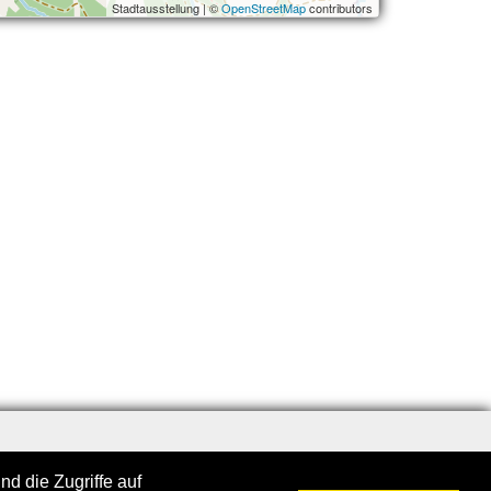
Stadtausstellung | ©
OpenStreetMap
contributors
d die Zugriffe auf
n