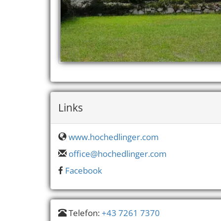
Links
www.hochedlinger.com
office@hochedlinger.com
Facebook
Telefon:
+43 7261 7370